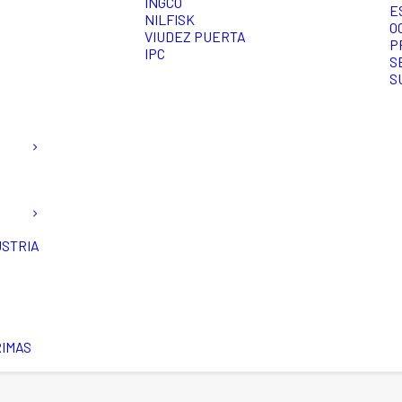
INGCO
E
NILFISK
O
VIUDEZ PUERTA
P
IPC
S
S
USTRIA
RIMAS