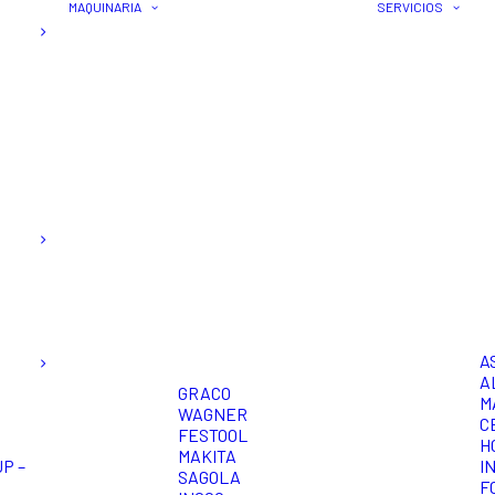
MAQUINARIA
SERVICIOS
A
A
GRACO
M
WAGNER
C
FESTOOL
H
MAKITA
P –
I
SAGOLA
F