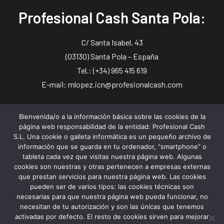
Profesional Cash Santa Pola:
C/ Santa Isabel, 43
(03130) Santa Pola – España
Tel.: (+34) 965 415 619
E-mail: mlopez.icn@profesionalcash.com
Profesional Cash Murcia:
Bienvenida/o a la información básica sobre las cookies de la
página web responsabilidad de la entidad: Profesional Cash
S.L. Una cookie o galleta informática es un pequeño archivo de
Avda. D’ Estoup, 17 bajo, Las Torres de Cotillas
información que se guarda en tu ordenador, “smartphone” o
tableta cada vez que visitas nuestra página web. Algunas
(30565) Murcia – España
cookies son nuestras y otras pertenecen a empresas externas
Tel.: (+34) 968 626 430
que prestan servicios para nuestra página web. Las cookies
E-mail: dsolera.icn@profesionalcash.com
pueden ser de varios tipos: las cookies técnicas son
necesarias para que nuestra página web pueda funcionar, no
necesitan de tu autorización y son las únicas que tenemos
activadas por defecto. El resto de cookies sirven para mejorar