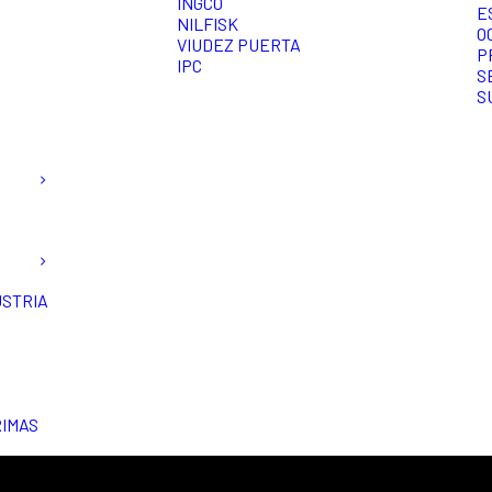
INGCO
E
NILFISK
O
VIUDEZ PUERTA
P
IPC
S
S
USTRIA
RIMAS