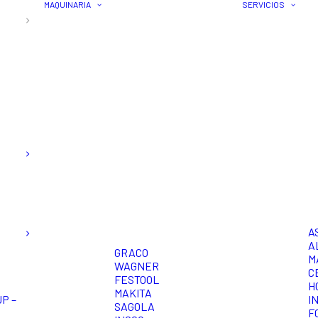
MAQUINARIA
SERVICIOS
A
A
GRACO
M
WAGNER
C
FESTOOL
H
MAKITA
P –
I
SAGOLA
F