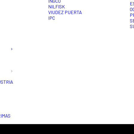
INGCO
E
NILFISK
O
VIUDEZ PUERTA
P
IPC
S
S
USTRIA
RIMAS