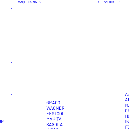
MAQUINARIA
SERVICIOS
A
A
GRACO
M
WAGNER
C
FESTOOL
H
MAKITA
P –
I
SAGOLA
F