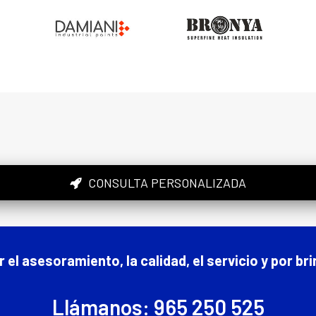
CONSULTA PERSONALIZADA
l asesoramiento, la calidad, el servicio y por br
Llámanos: 965 250 525