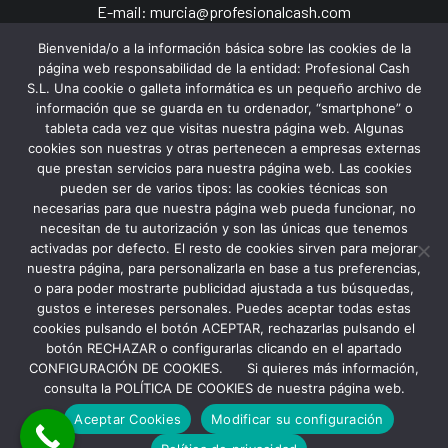
E-mail: murcia@profesionalcash.com
Bienvenida/o a la información básica sobre las cookies de la
página web responsabilidad de la entidad: Profesional Cash
S.L. Una cookie o galleta informática es un pequeño archivo de
Profesional Cash Almansa
información que se guarda en tu ordenador, “smartphone” o
tableta cada vez que visitas nuestra página web. Algunas
cookies son nuestras y otras pertenecen a empresas externas
C/ Albacete, 11
que prestan servicios para nuestra página web. Las cookies
pueden ser de varios tipos: las cookies técnicas son
02640 Almansa – Albacete
necesarias para que nuestra página web pueda funcionar, no
Tel.: (+34) 663 95 59 10
necesitan de tu autorización y son las únicas que tenemos
activadas por defecto. El resto de cookies sirven para mejorar
nuestra página, para personalizarla en base a tus preferencias,
o para poder mostrarte publicidad ajustada a tus búsquedas,
gustos e intereses personales. Puedes aceptar todas estas
cookies pulsando el botón ACEPTAR, rechazarlas pulsando el
botón RECHAZAR o configurarlas clicando en el apartado
CONFIGURACIÓN DE COOKIES. Si quieres más información,
Copyright Profesional Cash S.L 2022
Aviso Legal y Política de Privacidad
consulta la POLÍTICA DE COOKIES de nuestra página web.
Política de Cookies
Aceptar Cookies
Modificar su configuración