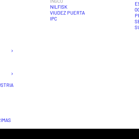
INGCO
E
NILFISK
O
VIUDEZ PUERTA
P
IPC
S
S
USTRIA
RIMAS