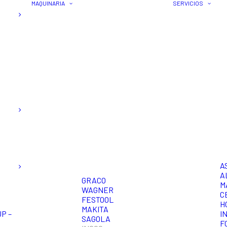
MAQUINARIA
SERVICIOS
A
A
GRACO
M
WAGNER
C
FESTOOL
H
MAKITA
P –
I
SAGOLA
F