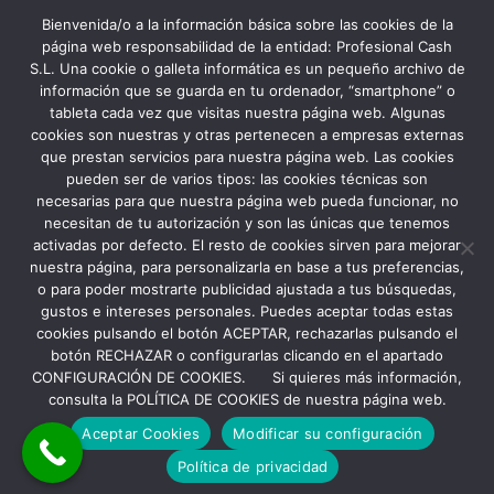
Profesional Cash Murcia:
Bienvenida/o a la información básica sobre las cookies de la
página web responsabilidad de la entidad: Profesional Cash
S.L. Una cookie o galleta informática es un pequeño archivo de
información que se guarda en tu ordenador, “smartphone” o
tableta cada vez que visitas nuestra página web. Algunas
cookies son nuestras y otras pertenecen a empresas externas
que prestan servicios para nuestra página web. Las cookies
pueden ser de varios tipos: las cookies técnicas son
necesarias para que nuestra página web pueda funcionar, no
necesitan de tu autorización y son las únicas que tenemos
activadas por defecto. El resto de cookies sirven para mejorar
nuestra página, para personalizarla en base a tus preferencias,
o para poder mostrarte publicidad ajustada a tus búsquedas,
gustos e intereses personales. Puedes aceptar todas estas
cookies pulsando el botón ACEPTAR, rechazarlas pulsando el
botón RECHAZAR o configurarlas clicando en el apartado
CONFIGURACIÓN DE COOKIES. Si quieres más información,
Copyright Profesional Cash S.L 2022
Aviso Legal y Política de Privacidad
consulta la POLÍTICA DE COOKIES de nuestra página web.
Política de Cookies
Aceptar Cookies
Modificar su configuración
Política de privacidad