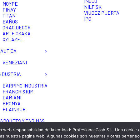
INGCO
MOYPE
NILFISK
PINAY
VIUDEZ PUERTA
TITAN
IPC
BAÑOS
ORAC DECOR
ARTE OSAKA
XYLAZEL
ÁUTICA
VENEZIANI
NDUSTRIA
BARPIMO INDUSTRIA
FRANCHI&KIM
DAMIANI
BRONYA
PLAINSUR
ARQUETS Y TARIMAS
na web responsabilidad de la entidad: Profesional Cash S.L. Una cookie
tas nuestra página web. Algunas cookies son nuestras y otras pertene