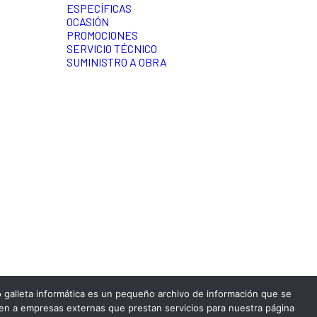
ESPECÍFICAS
OCASIÓN
PROMOCIONES
SERVICIO TÉCNICO
SUMINISTRO A OBRA
 o galleta informática es un pequeño archivo de información que se
cen a empresas externas que prestan servicios para nuestra página