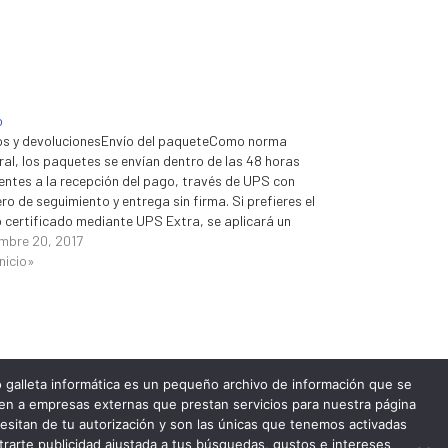
o
os y devolucionesEnvío del paqueteComo norma
ral, los paquetes se envían dentro de las 48 horas
ientes a la recepción del pago, través de UPS con
o de seguimiento y entrega sin firma. Si prefieres el
o certificado mediante UPS Extra, se aplicará un
o adicional. Ponte en contacto con…
embre 20, 2017
nicio»
 o galleta informática es un pequeño archivo de información que se
cen a empresas externas que prestan servicios para nuestra página
esitan de tu autorización y son las únicas que tenemos activadas
NEXT
trarte publicidad ajustada a tus búsquedas, gustos e intereses