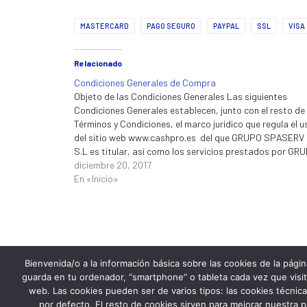
MASTERCARD
PAGO SEGURO
PAYPAL
SSL
VISA
Relacionado
Condiciones Generales de Compra
Objeto de las Condiciones Generales Las siguientes
Condiciones Generales establecen, junto con el resto de
Términos y Condiciones, el marco jurídico que regula el u
del sitio web www.cashpro.es del que GRUPO SPASERV
S.L es titular, así como los servicios prestados por GR
SPASERV S.L. a través del mismo. Éstas estarán siemp
diciembre 20, 2017
En «Inicio»
Bienvenida/o a la información básica sobre las cookies de la pági
guarda en tu ordenador, “smartphone” o tableta cada vez que visi
web. Las cookies pueden ser de varios tipos: las cookies técnic
PREV
por defecto. El resto de cookies sirven para mejorar nuestra 