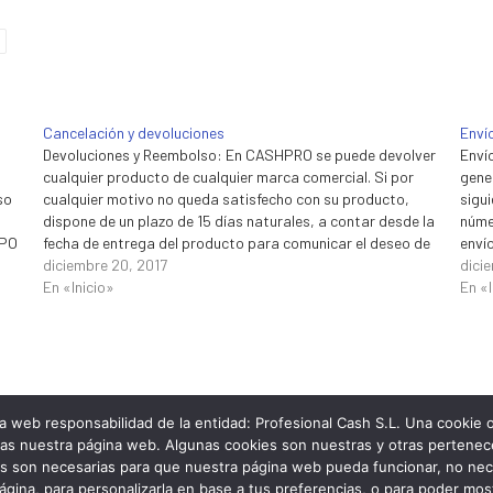
Cancelación y devoluciones
Enví
Devoluciones y Reembolso: En CASHPRO se puede devolver
Enví
cualquier producto de cualquier marca comercial. Si por
gene
so
cualquier motivo no queda satisfecho con su producto,
sigu
dispone de un plazo de 15 días naturales, a contar desde la
númer
UPO
fecha de entrega del producto para comunicar el deseo de
enví
re…
devolverlo. No se admitirán…
diciembre 20, 2017
carg
dici
En «Inicio»
En «I
na web responsabilidad de la entidad: Profesional Cash S.L. Una cookie
tas nuestra página web. Algunas cookies son nuestras y otras pertene
as son necesarias para que nuestra página web pueda funcionar, no nec
página, para personalizarla en base a tus preferencias, o para poder mos