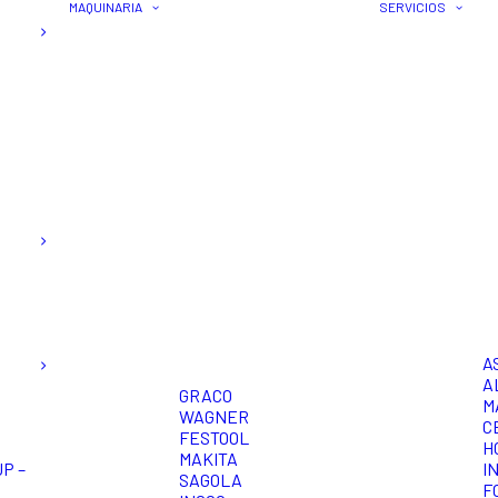
MAQUINARIA
SERVICIOS
A
A
GRACO
M
WAGNER
C
FESTOOL
H
MAKITA
P –
I
SAGOLA
F