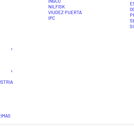
INGCO
E
NILFISK
O
VIUDEZ PUERTA
P
IPC
S
S
USTRIA
RIMAS