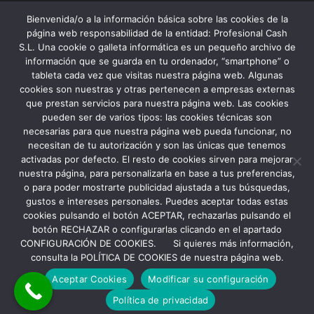
Profesional Cash Murcia:
Bienvenida/o a la información básica sobre las cookies de la
página web responsabilidad de la entidad: Profesional Cash
S.L. Una cookie o galleta informática es un pequeño archivo de
información que se guarda en tu ordenador, “smartphone” o
tableta cada vez que visitas nuestra página web. Algunas
cookies son nuestras y otras pertenecen a empresas externas
que prestan servicios para nuestra página web. Las cookies
pueden ser de varios tipos: las cookies técnicas son
necesarias para que nuestra página web pueda funcionar, no
necesitan de tu autorización y son las únicas que tenemos
activadas por defecto. El resto de cookies sirven para mejorar
nuestra página, para personalizarla en base a tus preferencias,
o para poder mostrarte publicidad ajustada a tus búsquedas,
gustos e intereses personales. Puedes aceptar todas estas
cookies pulsando el botón ACEPTAR, rechazarlas pulsando el
botón RECHAZAR o configurarlas clicando en el apartado
CONFIGURACIÓN DE COOKIES. Si quieres más información,
Copyright Profesional Cash S.L 2022
Aviso Legal y Política de Privacidad
consulta la POLÍTICA DE COOKIES de nuestra página web.
Política de Cookies
Aceptar Cookies
Modificar su configuración
Política de privacidad