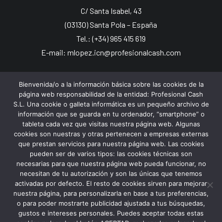
C/ Santa Isabel, 43
(03130) Santa Pola – España
Tel.: (+34) 965 415 619
E-mail: mlopez.icn@profesionalcash.com
Profesional Cash Murcia:
Bienvenida/o a la información básica sobre las cookies de la
página web responsabilidad de la entidad: Profesional Cash
S.L. Una cookie o galleta informática es un pequeño archivo de
Avda. D’ Estoup, 17 bajo, Las Torres de Cotillas
información que se guarda en tu ordenador, “smartphone” o
tableta cada vez que visitas nuestra página web. Algunas
(30565) Murcia – España
cookies son nuestras y otras pertenecen a empresas externas
Tel.: (+34) 968 626 430
que prestan servicios para nuestra página web. Las cookies
E-mail: dsolera.icn@profesionalcash.com
pueden ser de varios tipos: las cookies técnicas son
necesarias para que nuestra página web pueda funcionar, no
necesitan de tu autorización y son las únicas que tenemos
activadas por defecto. El resto de cookies sirven para mejorar
nuestra página, para personalizarla en base a tus preferencias,
o para poder mostrarte publicidad ajustada a tus búsquedas,
gustos e intereses personales. Puedes aceptar todas estas