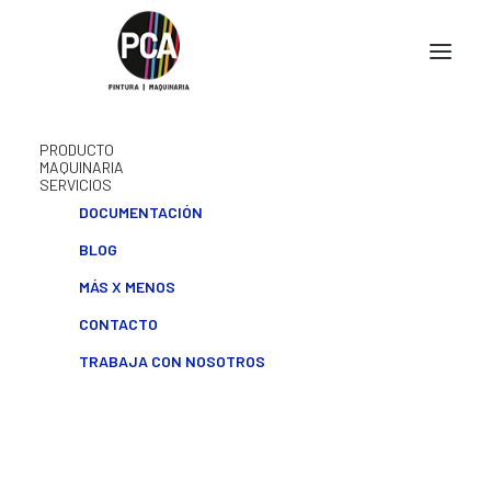
PRODUCTO
MAQUINARIA
SERVICIOS
DOCUMENTACIÓN
BLOG
MÁS X MENOS
GRACIAS POR TU
CONTACTO
CONFIANZA
TRABAJA CON NOSOTROS
Te informamos que vas a seguir recibiendo información
comercial de PROFESIONAL CASH.