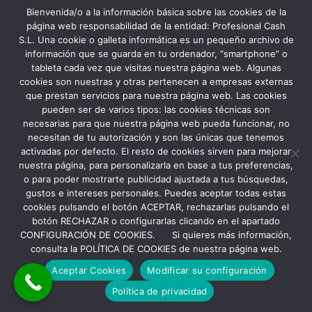
Bienvenida/o a la información básica sobre las cookies de la
página web responsabilidad de la entidad: Profesional Cash
S.L. Una cookie o galleta informática es un pequeño archivo de
información que se guarda en tu ordenador, “smartphone” o
tableta cada vez que visitas nuestra página web. Algunas
cookies son nuestras y otras pertenecen a empresas externas
que prestan servicios para nuestra página web. Las cookies
pueden ser de varios tipos: las cookies técnicas son
necesarias para que nuestra página web pueda funcionar, no
necesitan de tu autorización y son las únicas que tenemos
activadas por defecto. El resto de cookies sirven para mejorar
nuestra página, para personalizarla en base a tus preferencias,
o para poder mostrarte publicidad ajustada a tus búsquedas,
gustos e intereses personales. Puedes aceptar todas estas
cookies pulsando el botón ACEPTAR, rechazarlas pulsando el
botón RECHAZAR o configurarlas clicando en el apartado
CONFIGURACIÓN DE COOKIES. Si quieres más información,
Copyright Profesional Cash S.L 2022
Aviso Legal y Política de Privacidad
consulta la POLÍTICA DE COOKIES de nuestra página web.
Política de Cookies
Aceptar Cookies
Modificar su configuración
Política de privacidad