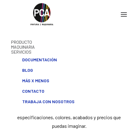
PRODUCTO
MAQUINARIA
SERVICIOS
Profesional Cash distribuye los mejores productos del
DOCUMENTACIÓN
mercado en
PINTURA PROFESIONAL
para:
BLOG
decoración, industrial, carrocería, náutica, etc.
MÁS X MENOS
Disponemos del catálogo de pinturas profesionales y
CONTACTO
soluciones técnicas más amplio del mercado, con la
TRABAJA CON NOSOTROS
gama más amplia en marcas, artículos,
especificaciones, colores, acabados y precios que
puedas imaginar.